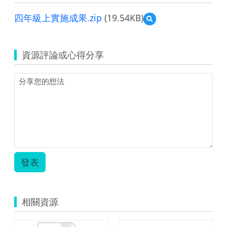
四年級上實施成果.zip
(19.54KB)
預
覽
四
年
資源評論或心得分享
級
上
實
施
成
果.zip
發表
相關資源