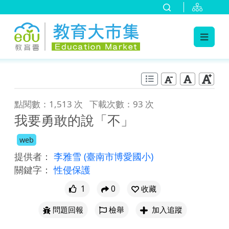
:::
跳到主要內容
:::
點閱數：1,513 次
下載次數：93 次
我要勇敢的說「不」
web
提供者：
李雅雪
(臺南市博愛國小)
關鍵字：
性侵保護
1
0
收藏
問題回報
檢舉
加入追蹤