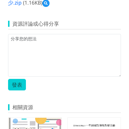
少.zip
(1.16KB)
預
覽
二
年
資源評論或心得分享
級
彈
性
學
習
性
別
平
等
課
程
發表
教
案-
自
我
相關資源
保
護
不
可
少.zip