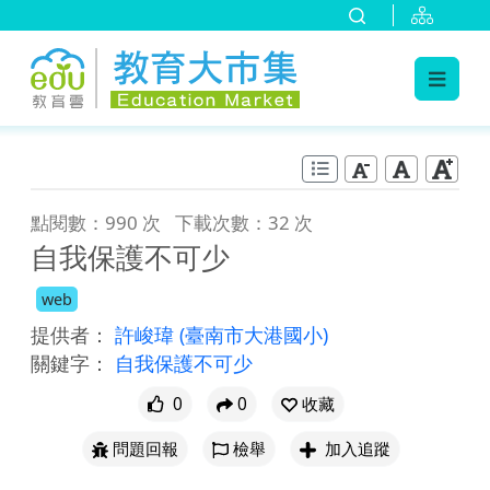
:::
跳到主要內容
:::
點閱數：990 次
下載次數：32 次
自我保護不可少
web
提供者：
許峻瑋
(臺南市大港國小)
關鍵字：
自我保護不可少
0
0
收藏
問題回報
檢舉
加入追蹤