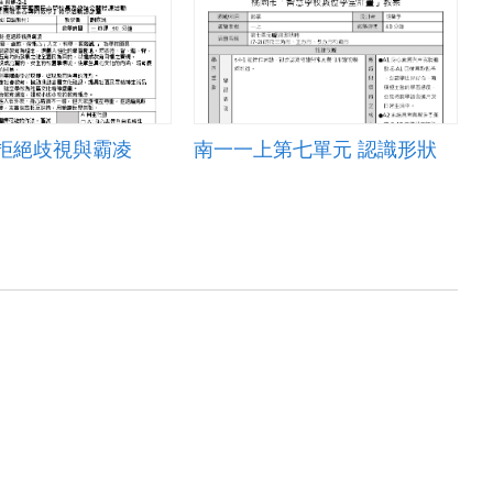
-拒絕歧視與霸凌
南一一上第七單元 認識形狀