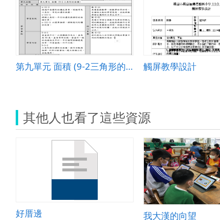
第九單元 面積 (9-2三角形的面積)
觸屏教學設計
其他人也看了這些資源
好厝邊
我大漢的向望