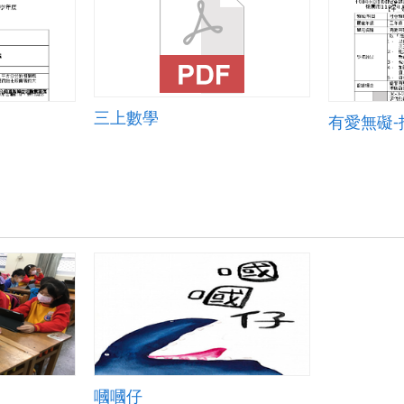
三上數學
有愛無礙
嘓嘓仔