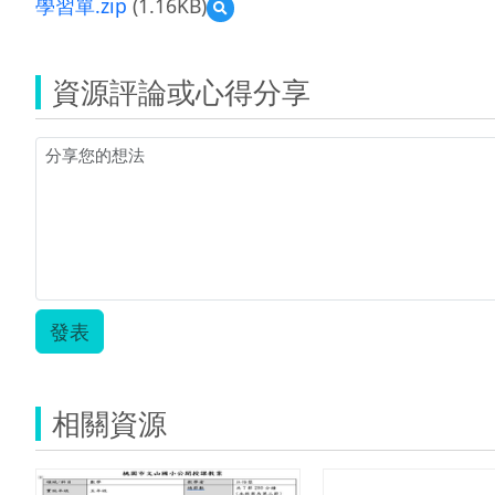
學習單.zip
(1.16KB)
預
覽
學
習
資源評論或心得分享
單.zip
發表
相關資源