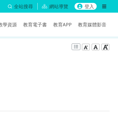
全站搜尋
網站導覽
登入
b教學資源
教育電子書
教育APP
教育媒體影音