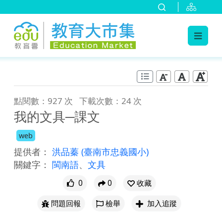
:::
跳到主要內容
:::
點閱數：927 次
下載次數：24 次
我的文具─課文
web
提供者：
洪品蓁
(臺南市忠義國小)
關鍵字：
閩南語
、
文具
0
0
收藏
問題回報
檢舉
加入追蹤