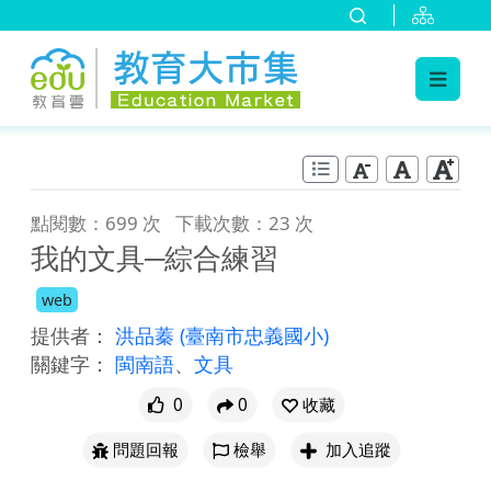
:::
跳到主要內容
:::
點閱數：699 次
下載次數：23 次
我的文具─綜合練習
web
提供者：
洪品蓁
(臺南市忠義國小)
關鍵字：
閩南語
、
文具
0
0
收藏
問題回報
檢舉
加入追蹤