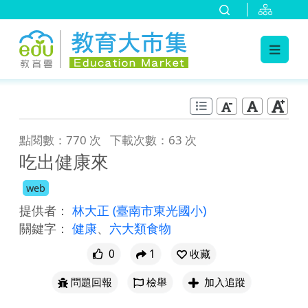
:::
跳到主要內容
:::
點閱數：770 次
下載次數：63 次
吃出健康來
web
提供者：
林大正
(臺南市東光國小)
關鍵字：
健康
、
六大類食物
0
1
收藏
問題回報
檢舉
加入追蹤