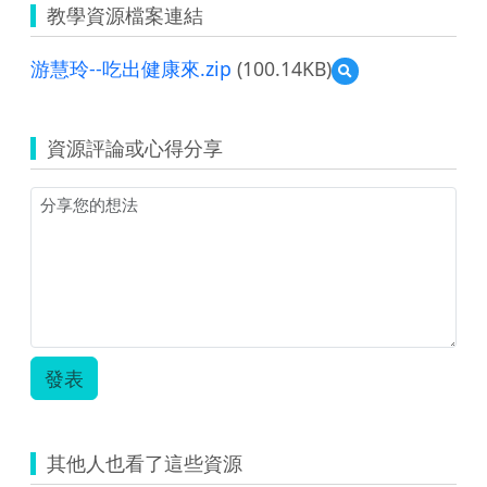
教學資源檔案連結
游慧玲--吃出健康來.zip
(100.14KB)
預
覽
游
慧
資源評論或心得分享
玲-
-
吃
出
健
康
來.zip
發表
其他人也看了這些資源