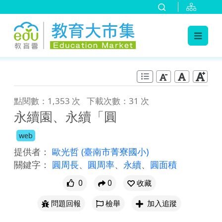
:::
跳到主要內容
:::
點閱數：1,353 次
下載次數：31 次
永續園、永續「圓
web
提供者：
歐光哲
(臺南市菁寮國小)
關鍵字：
圓周長
、
圓周率
、
永續
、
圓面積
0
0
收藏
問題回報
檢舉
加入追蹤