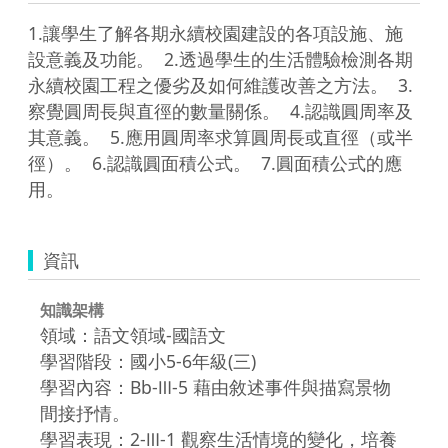
1.讓學生了解各期永續校園建設的各項設施、施
設意義及功能。  2.透過學生的生活體驗檢測各期
永續校園工程之優劣及如何維護改善之方法。  3.
察覺圓周長與直徑的數量關係。  4.認識圓周率及
其意義。  5.應用圓周率求算圓周長或直徑（或半
徑）。  6.認識圓面積公式。  7.圓面積公式的應
用。
資訊
知識架構
領域：語文領域-國語文
學習階段：國小5-6年級(三)
學習內容：Bb-Ⅲ-5 藉由敘述事件與描寫景物
間接抒情。
學習表現：2-Ⅲ-1 觀察生活情境的變化，培養