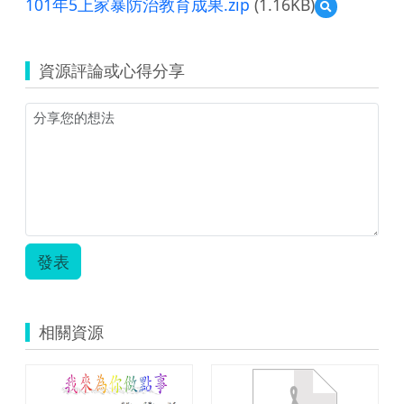
101年5上家暴防治教育成果.zip
(1.16KB)
預
覽
101
年
資源評論或心得分享
5
上
家
暴
防
治
教
育
成
果.zip
發表
相關資源