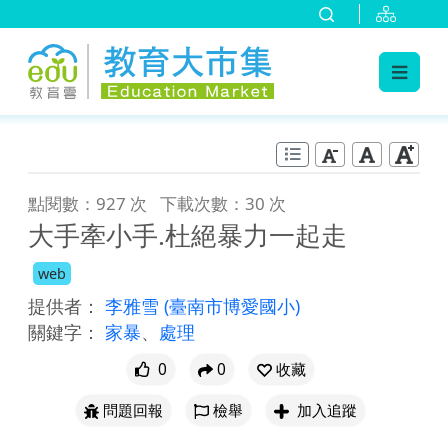
:::
跳到主要內容
:::
點閱數：927 次
下載次數：30 次
大手牽小手.杜絕暴力一起走
web
提供者：
李雅雪
(臺南市博愛國小)
關鍵字：
家暴
、
處理
0
0
收藏
問題回報
檢舉
加入追蹤