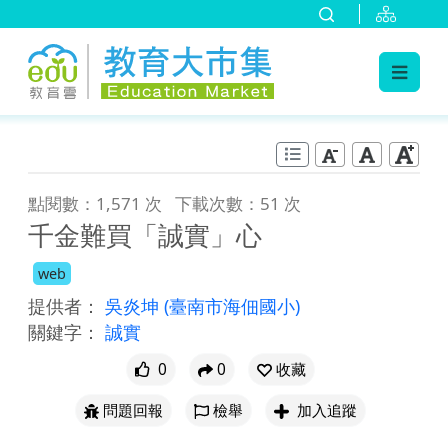
:::
跳到主要內容
:::
點閱數：1,571 次
下載次數：51 次
千金難買「誠實」心
web
提供者：
吳炎坤
(臺南市海佃國小)
關鍵字：
誠實
0
0
收藏
問題回報
檢舉
加入追蹤