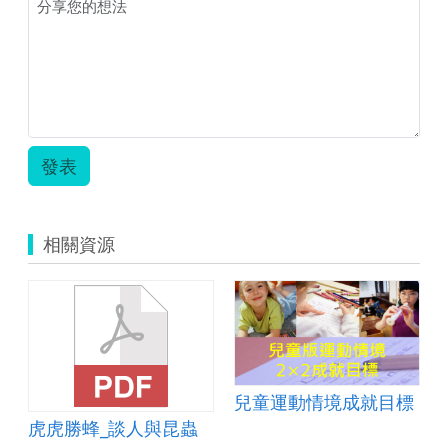
合
教
學
活
動
簡
案.zip
發表
相關資源
兒童運動情境成就目標
虎虎勝蜂_談人與昆蟲