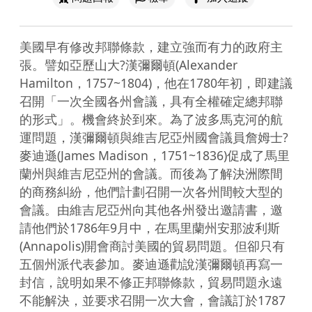
美國早有修改邦聯條款，建立強而有力的政府主
張。譬如亞歷山大?漢彌爾頓(Alexander 
Hamilton，1757~1804)，他在1780年初，即建議
召開「一次全國各州會議，具有全權確定總邦聯
的形式」。機會終於到來。為了波多馬克河的航
運問題，漢彌爾頓與維吉尼亞州國會議員詹姆士?
麥迪遜(James Madison，1751~1836)促成了馬里
蘭州與維吉尼亞州的會議。而後為了解決洲際間
的商務糾紛，他們計劃召開一次各州間較大型的
會議。由維吉尼亞州向其他各州發出邀請書，邀
請他們於1786年9月中，在馬里蘭州安那波利斯
(Annapolis)開會商討美國的貿易問題。但卻只有
五個州派代表參加。麥迪遜勸說漢彌爾頓再寫一
封信，說明如果不修正邦聯條款，貿易問題永遠
不能解決，並要求召開一次大會，會議訂於1787