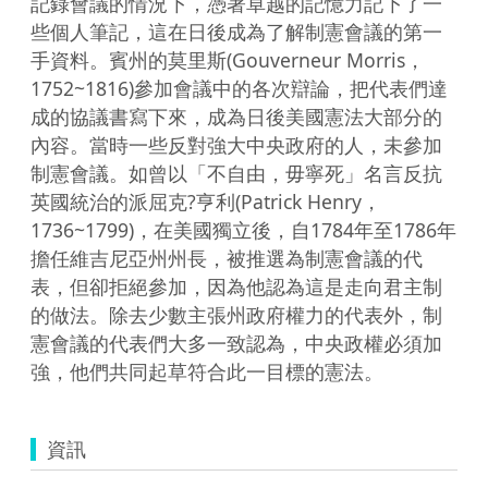
記錄會議的情況下，憑著卓越的記憶力記下了一
些個人筆記，這在日後成為了解制憲會議的第一
手資料。賓州的莫里斯(Gouverneur Morris，
1752~1816)參加會議中的各次辯論，把代表們達
成的協議書寫下來，成為日後美國憲法大部分的
內容。當時一些反對強大中央政府的人，未參加
制憲會議。如曾以「不自由，毋寧死」名言反抗
英國統治的派屈克?亨利(Patrick Henry，
1736~1799)，在美國獨立後，自1784年至1786年
擔任維吉尼亞州州長，被推選為制憲會議的代
表，但卻拒絕參加，因為他認為這是走向君主制
的做法。除去少數主張州政府權力的代表外，制
憲會議的代表們大多一致認為，中央政權必須加
強，他們共同起草符合此一目標的憲法。
資訊