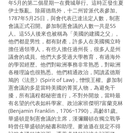
年5月的第二個星期一在費城舉行。這時正發生夏
伊士叛亂。除羅德島外，十二州皆派代表參加。
1787年5月25日，與會代表已達法定人數，制憲
會議正式召開。參加制憲會議的人數一共是55
人。這55人後來也被稱為「美國的建國之父」。
他們都是男性，都有財產，許多人在美國獨立時
擔任過領導人，有些人擔任過州長，很多人是州
議會的成員。他們大多受過大學教育，有過海外
的學習經歷。他們對歐洲事務非常熟悉，對歐洲
各種理論也很熟悉。他們精通政治，閱讀孟德斯
鳩的《法意》(Spirit of Law)，憎恨王權。參加制
憲會議的多是當時美國的菁英人物，為避免干
擾，所有議程都秘密進行，不對外開放，當時最
有名望的代表如科學家、政治家班傑明?富蘭克林
(Benjamin Franklin，1706~1790)，高齡81歲。
華盛頓是制憲會議的主席，漢彌爾頓在獨立戰爭
時曾任華盛頓的秘書和助理。麥迪遜在規定不得