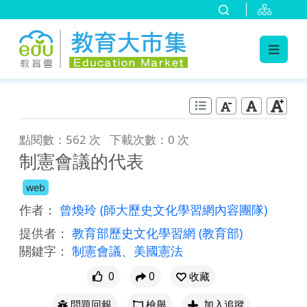
:::
跳到主要內容
:::
點閱數：562 次
下載次數：0 次
制憲會議的代表
web
作者：
曾煥玲
(師大歷史文化學習網內容團隊)
提供者：
教育部歷史文化學習網
(教育部)
關鍵字：
制憲會議
、
美國憲法
0
0
收藏
問題回報
檢舉
加入追蹤