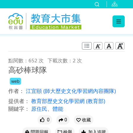
:::
跳到主要內容
:::
點閱數：652 次
下載次數：2 次
高砂棒球隊
web
作者：
江宜頤
(師大歷史文化學習網內容團隊)
提供者：
教育部歷史文化學習網
(教育部)
關鍵字：
原住民
、
體能
0
0
收藏
問題回報
檢舉
加入追蹤