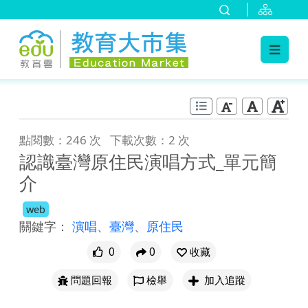
:::
跳到主要內容
:::
點閱數：246 次
下載次數：2 次
認識臺灣原住民演唱方式_單元簡
介
web
關鍵字：
演唱
、
臺灣
、
原住民
0
0
收藏
問題回報
檢舉
加入追蹤