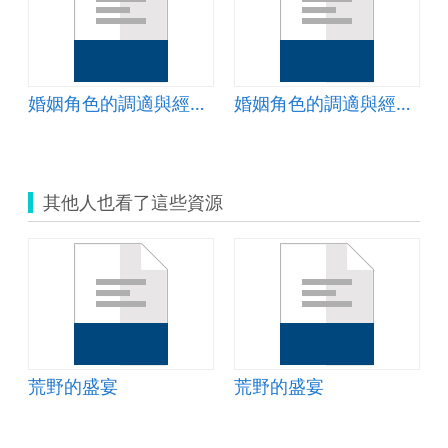
本體系統(一)
婚姻角色的調適與經營(四)共親職篇教案
婚姻角色的調適與經營(三)財務管理篇教案
其他人也看了這些資源
荒野的盛宴
荒野的盛宴