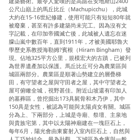
建築藝術。最令人驚嘆的是高踞在安地斯山2400
公尺山巔上的馬丘比丘（Machupicchu），此城
大約在15-16世紀修建，使用可能只有短短80年就
被廢棄，甚至有許多建築尚未完工。因為沒有文
字記載，在印加帝國滅亡後，此城被人遺忘在迷
朦山嵐中數百年，直到1911年，才被美國耶魯大
學歷史系教授海勒姆?賓根（Hiram Bingham）發
現。佔地325平方公里，規模宏大的古蹟，已被列
為世界遺產加以保護。馬丘比丘可分為農業區與
城區兩部分。農業區是順著山勢建立的層疊梯
田，有守望者之屋與守田者之屋，其中守望者之
屋可俯瞰全城，視野甚佳。附近山坡還有印加人
的墓葬區，曾挖掘出173具屍骨和木乃伊，其中
150具是女性，被認為可能與太陽貞女有關。城區
分為上、下兩部分，上城是寺廟、祭壇、主泉地
與貴族宅第，其中以太陽神廟建在一塊巨石上，
每年6月，陽光會由東窗射入室內巨石上，自然與
人工巧妙結合，最為壯觀。下城區為倉庫與一般