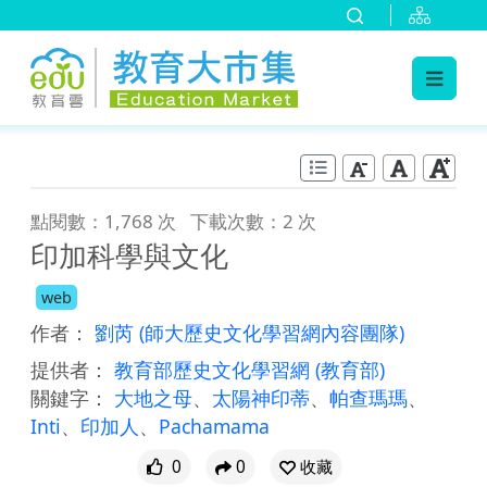
:::
跳到主要內容
:::
點閱數：1,768 次
下載次數：2 次
印加科學與文化
web
作者：
劉芮
(師大歷史文化學習網內容團隊)
提供者：
教育部歷史文化學習網
(教育部)
關鍵字：
大地之母
、
太陽神印蒂
、
帕查瑪瑪
、
Inti
、
印加人
、
Pachamama
0
0
收藏