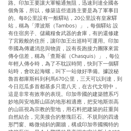
路。印加王要讓大軍暢通無阻，迅速到達全國各
個角落，所以，修築這些道路主要是為了軍事目
的。每8公里設有一般驛站，20公里設有皇家驛
站，稱為「潭波斯（Tambos）」，每個驛站 設
有住宿房子、儲藏糧食武器的倉庫，有的還修建
了宮殿般的住所，讓印加王出巡時可運用。印加
帝國為傳遞消息與物資，設有長跑接力團隊來當
傳令信差，稱為「查斯崔（Chasquis）」，每位
年輕人傳令時，為了不耽誤時間，快到下一個驛
站時，會吹起海螺，叫下一站做好準備。據說秘
魯首都庫斯科到利馬670公里，三天可以到達，到
今日厄瓜多首都基多只需八天，在古代文明中，
這是非常有效率的表現。印加帝國的建築體系巧
妙地與安地斯山區的地形相適應，把安地斯崇高
的山區視為宗教的聖地，用石料把建築的莊重與
自然結合，完美接合的整塊巨石、不規則的四邊
形門窗、略微傾斜的圍牆，構成印加帝國獨特的