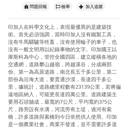
問題回報
檢舉
加入追蹤
印加人在科學文化上，表現最優異的是建築技
術。首先必須強調，當時印加人沒有鐵製工具，
沒有牛馬騾驢等牲畜，沒有使用輪子的車子，也
沒有一般文明用以紀錄事物的文字。印加國王以
庫斯科為中心，管控全國四區，建立縱橫各地的
交通網，道路攀山越嶺，跨越溪谷，分成兩部
份。第一為高原道路，南北長五千多公里，第二
部份為沿海大道，要貫通沙漠，長達四千多公
里，據統計，道路總里程數有23139公里，若將偏
遠地區納入，可能更長達四萬公里。道路建築主
要用石頭舖成，最寬的7公尺，平均寬約3?5公
尺，路旁設有水溝，河流旁有土堤，過河有索
橋，許多道路與索橋到今日依然供人使用。印加
是一個農業社會，商業不發達，並不需要許多道