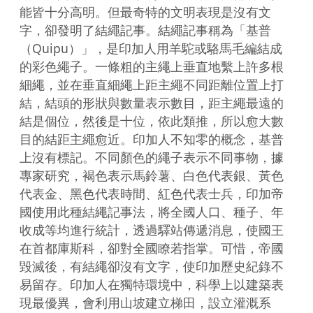
能皆十分高明。但最奇特的文明表現是沒有文
字，卻發明了結繩記事。結繩記事稱為「基普
（Quipu）」，是印加人用羊駝或駱馬毛編結成
的彩色繩子。一條粗的主繩上垂直地繫上許多根
細繩，並在垂直細繩上距主繩不同距離位置上打
結，結頭的形狀與數量表示數目，距主繩最遠的
結是個位，然後是十位，依此類推，所以愈大數
目的結距主繩愈近。印加人不知零的概念，基普
上沒有標記。不同顏色的繩子表示不同事物，據
專家研究，褐色表示馬鈴薯、白色代表銀、黃色
代表金、黑色代表時間、紅色代表士兵，印加帝
國使用此種結繩記事法，將全國人口、種子、年
收成等均進行統計，透過驛站傳遞消息，使國王
在首都庫斯科，卻對全國瞭若指掌。可惜，帝國
毀滅後，有結繩卻沒有文字，使印加歷史紀錄不
易留存。印加人在獨特環境中，科學上以建築表
現最優異，會利用山坡建立梯田，設立灌溉系