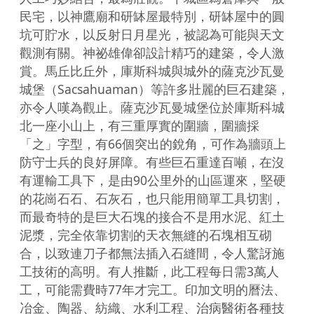
民宅，以神鷹廟和研缽屋最特別，研缽屋中的圓
坑可貯水，以反射日月星光，被認為可能與天文
觀測有關。神祕雄偉卻設計精巧的建築，令人激
賞。馬丘比丘外，庫斯科城與城外的薩克沙瓦曼
城堡（Sacsahuaman）等許多壯麗的巨石建築，
亦令人嘆為觀止。薩克沙瓦曼城堡位於庫斯科城
北一座小山上，有三重厚實的圍牆，圍牆採
「之」字型，有66個突出的銳角，可作為牆頭上
防守士兵的良好屏障。有些巨石重達百噸，在沒
有運輸工具下，是由90公里外的山區運來，堅硬
的花崗石石、石灰石，也只能用簡單工具切割，
而最奇特的是巨大石塊的接合不是用水泥、紅土
泥漿，完全依靠切割的天衣無縫的石塊相互砌
合，以致連刀子都無法插入石縫間，令人驚訝施
工技術的高明。有人推斷，此工程每日需3萬人
工，可能需費時77年才完工。印加文明的曆法、
冶金、陶器、紡織、水利工程、治病醫術各種技