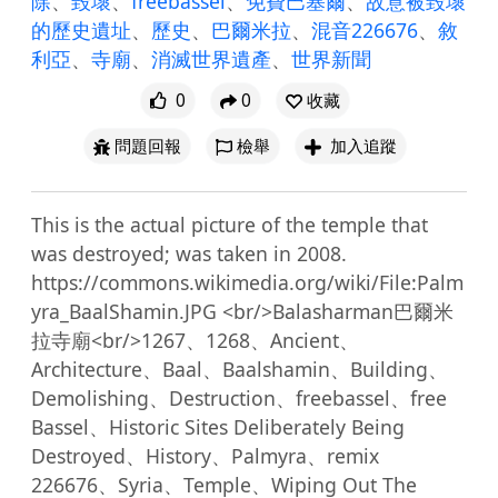
除
、
毀壞
、
freebassel
、
免費巴塞爾
、
故意被毀壞
的歷史遺址
、
歷史
、
巴爾米拉
、
混音226676
、
敘
利亞
、
寺廟
、
消滅世界遺產
、
世界新聞
0
0
收藏
問題回報
檢舉
加入追蹤
This is the actual picture of the temple that 
was destroyed; was taken in 2008. 
https://commons.wikimedia.org/wiki/File:Palm
yra_BaalShamin.JPG <br/>Balasharman巴爾米
拉寺廟<br/>1267、1268、Ancient、
Architecture、Baal、Baalshamin、Building、
Demolishing、Destruction、freebassel、free 
Bassel、Historic Sites Deliberately Being 
Destroyed、History、Palmyra、remix 
226676、Syria、Temple、Wiping Out The 