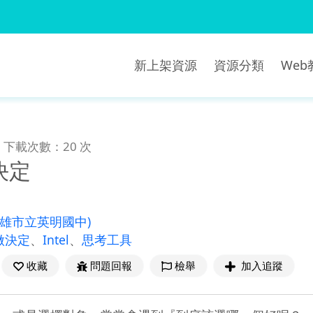
新上架資源
資源分類
We
下載次數：20 次
決定
高雄市立英明國中)
做決定
、
Intel
、
思考工具
收藏
問題回報
檢舉
加入追蹤