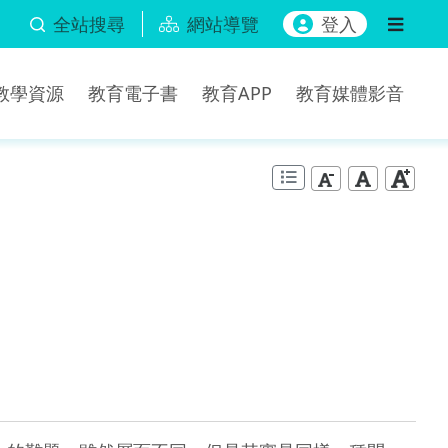
全站搜尋
網站導覽
登入
b教學資源
教育電子書
教育APP
教育媒體影音