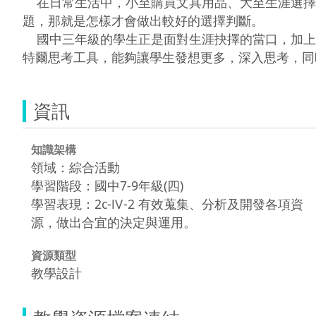
    在日常生活中，小至購買文具用品、大至生涯選擇，或是選擇對象，常常會遇到『到底該選哪一個好呢？』 的難題。雖然層面不同，但是其實是同樣一種問
題，那就是怎樣才會做出較好的選擇判斷。

    國中三年級的學生正是面對生涯抉擇的當口，加上二年級時討論過的感情議題，此時正是仔細思考『怎樣才會做出較好的選擇判斷』的大好時機。使用Intel英
特爾思考工具，能夠讓學生發想更多，深入思考，同
資訊
知識架構
領域：綜合活動
學習階段：國中7-9年級(四)
學習表現：2c-Ⅳ-2 有效蒐集、分析及開發各項資
源，做出合宜的決定與運用。
資源類型
教學設計