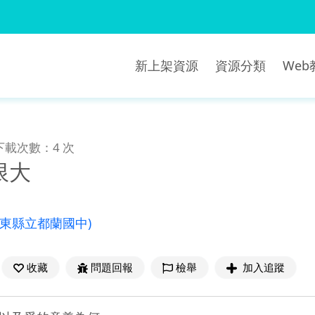
新上架資源
資源分類
We
下載次數：4 次
限大
臺東縣立都蘭國中)
收藏
問題回報
檢舉
加入追蹤