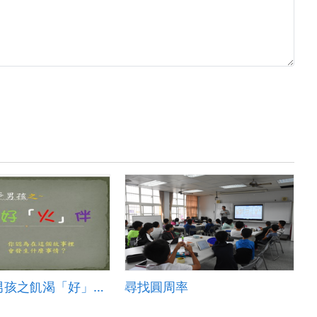
走入手斧男孩之飢渴「好」火伴
尋找圓周率