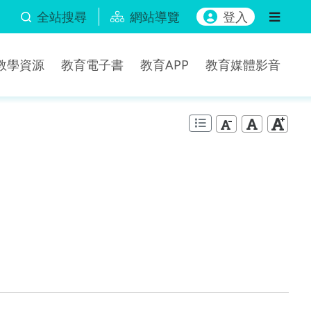
全站搜尋
網站導覽
登入
b教學資源
教育電子書
教育APP
教育媒體影音