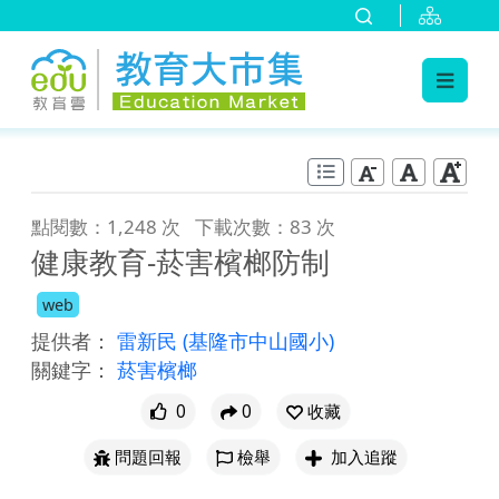
:::
跳到主要內容
:::
點閱數：1,248 次
下載次數：83 次
健康教育-菸害檳榔防制
web
提供者：
雷新民
(基隆市中山國小)
關鍵字：
菸害檳榔
0
0
收藏
問題回報
檢舉
加入追蹤