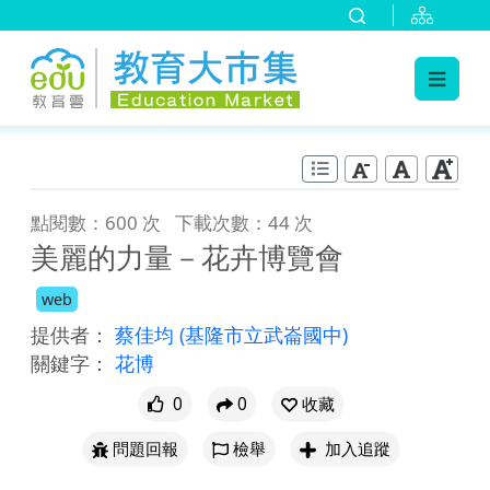
:::
跳到主要內容
:::
點閱數：600 次
下載次數：44 次
美麗的力量－花卉博覽會
web
提供者：
蔡佳均
(基隆市立武崙國中)
關鍵字：
花博
0
0
收藏
問題回報
檢舉
加入追蹤