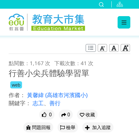
:::
跳到主要內容
:::
點閱數：1,167 次
下載次數：41 次
行善小尖兵體驗學習單
web
作者：
黃馨緯
(高雄市河濱國小)
關鍵字：
志工
、
善行
0
0
收藏
問題回報
檢舉
加入追蹤