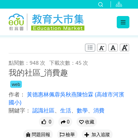
:::
跳到主要內容
:::
點閱數：948 次
下載次數：45 次
我的社區_消費趣
web
作者：
黃德惠林佩蓉吳秋燕陳怡霖
(高雄市河濱
國小)
關鍵字：
認識社區
、
生活
、
數學
、
消費
0
0
收藏
問題回報
檢舉
加入追蹤