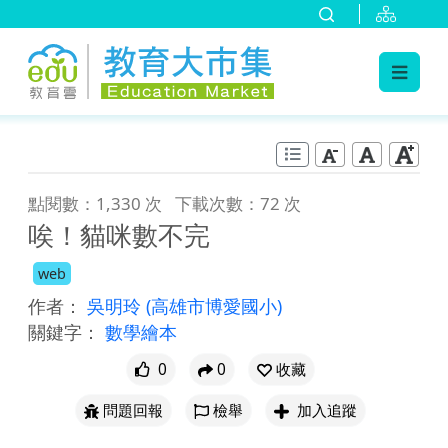
:::
跳到主要內容
:::
點閱數：1,330 次
下載次數：72 次
唉！貓咪數不完
web
作者：
吳明玲
(高雄市博愛國小)
關鍵字：
數學繪本
0
0
收藏
問題回報
檢舉
加入追蹤