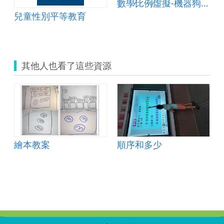
數學∕比例∕虛擬-機器狗（正比）
兒童性別平等教育
其他人也看了這些資源
繪本教案
順序和多少
:::