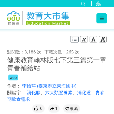
:::
跳到主要內容
:::
點閱數：3,186 次
下載次數：265 次
健康教育翰林版七下第三篇第一章
青春補給站
web
作者：
李怡萍
(臺東縣立東海國中)
關鍵字：
消化腺
、
六大類營養素
、
消化道
、
青春
期飲食需求
0
1
收藏