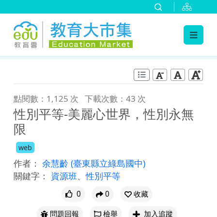
:::
跳到主要內容
:::
點閱數：1,125 次
下載次數：43 次
性別平等-美麗心世界，性別永無
限
web
作者：
余慧齡
(臺東縣立綠島國中)
關鍵字：
資源班
、
性別平等
0
0
收藏
問題回報
檢舉
加入追蹤