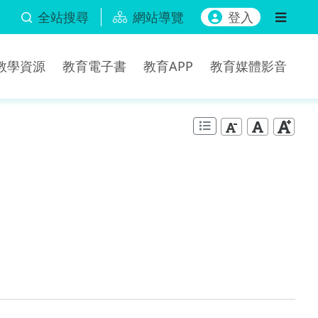
全站搜尋
網站導覽
登入
b教學資源
教育電子書
教育APP
教育媒體影音