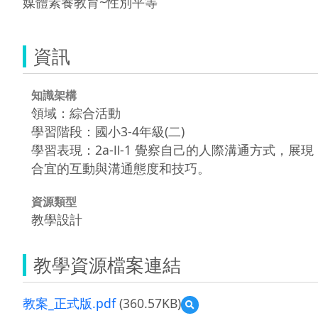
媒體素養教育~性別平等
資訊
知識架構
領域：綜合活動
學習階段：國小3-4年級(二)
學習表現：2a-Ⅱ-1 覺察自己的人際溝通方式，展現
合宜的互動與溝通態度和技巧。
資源類型
教學設計
教學資源檔案連結
教案_正式版.pdf
(360.57KB)
預
覽