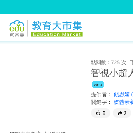
:::
跳到主要內容
:::
點閱數：725 次
智視小超
web
提供者：
錢思媚
關鍵字：
媒體素
0
0