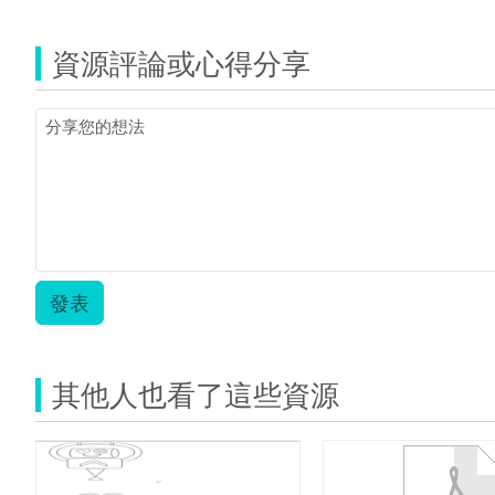
教
案
資源評論或心得分享
_
正
式
版.pdf
發表
其他人也看了這些資源