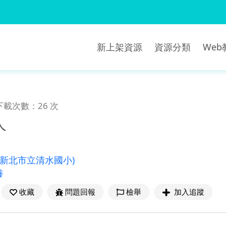
新上架資源
資源分類
We
下載次數：26 次
人
(新北市立清水國小)
養
收藏
問題回報
檢舉
加入追蹤