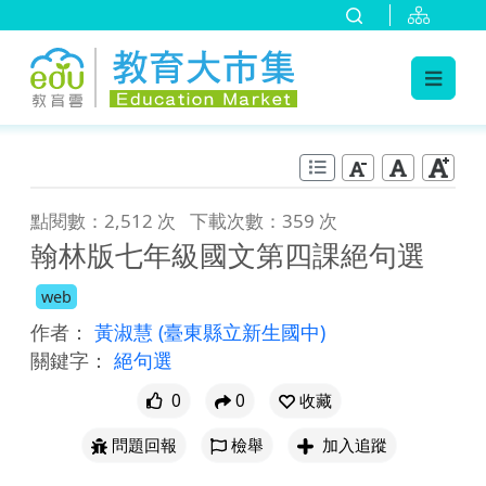
:::
跳到主要內容
:::
點閱數：2,512 次
下載次數：359 次
翰林版七年級國文第四課絕句選
web
作者：
黃淑慧
(臺東縣立新生國中)
關鍵字：
絕句選
0
0
收藏
問題回報
檢舉
加入追蹤