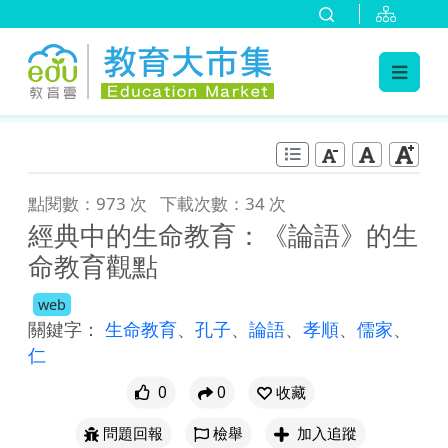
:::
跳到主要內容
:::
點閱數：973 次
下載次數：34 次
經典中的生命教育：《論語》的生
命教育觀點
web
關鍵字：
生命教育
、
孔子
、
論語
、
孝順
、
儒家
、
仁
0
0
收藏
問題回報
檢舉
加入追蹤