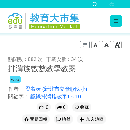
:::
跳到主要內容
:::
點閱數：882 次
下載次數：34 次
排灣族數數教學教案
web
作者：
梁淑媛
(新北市立鶯歌國小)
關鍵字：
認識排灣族數字1～10
0
0
收藏
問題回報
檢舉
加入追蹤