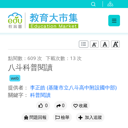
:::
跳到主要內容
:::
點閱數：609 次
下載次數：13 次
八斗科普閱讀
web
提供者：
李正皓
(基隆市立八斗高中附設國中部)
關鍵字：
科普閱讀
0
0
收藏
問題回報
檢舉
加入追蹤