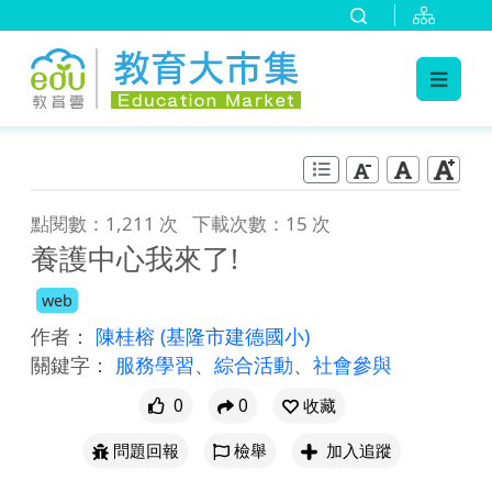
:::
跳到主要內容
:::
點閱數：1,211 次
下載次數：15 次
養護中心我來了!
web
作者：
陳桂榕
(基隆市建德國小)
關鍵字：
服務學習
、
綜合活動
、
社會參與
0
0
收藏
問題回報
檢舉
加入追蹤