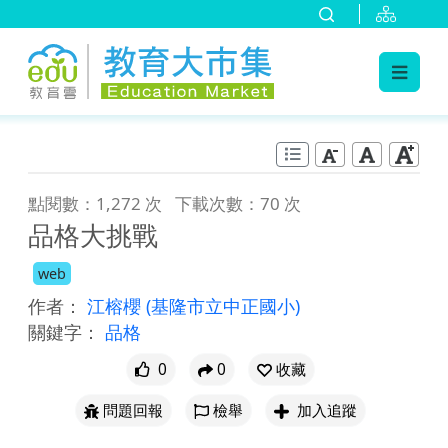
:::
跳到主要內容
:::
點閱數：1,272 次
下載次數：70 次
品格大挑戰
web
作者：
江榕櫻
(基隆市立中正國小)
關鍵字：
品格
0
0
收藏
問題回報
檢舉
加入追蹤