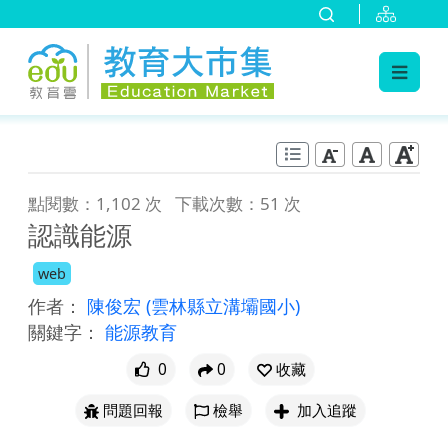
:::
跳到主要內容
:::
點閱數：1,102 次
下載次數：51 次
認識能源
web
作者：
陳俊宏
(雲林縣立溝壩國小)
關鍵字：
能源教育
0
0
收藏
問題回報
檢舉
加入追蹤