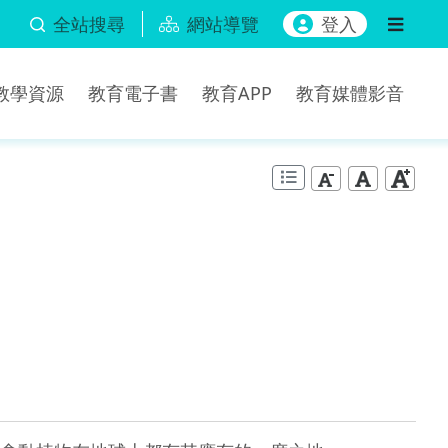
全站搜尋
網站導覽
登入
b教學資源
教育電子書
教育APP
教育媒體影音