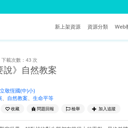
新上架資源
資源分類
We
下載次數：43 次
要說》自然教案
縣立敬恆國(中)小)
演
、
自然教案
、
生命平等
收藏
問題回報
檢舉
加入追蹤