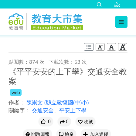
:::
跳到主要內容
:::
點閱數：874 次
下載次數：53 次
《平平安安的上下學》交通安全教
案
web
作者：
陳崇文
(縣立敬恆國(中)小)
關鍵字：
交通安全
、
平安上下學
0
0
收藏
問題回報
檢舉
加入追蹤