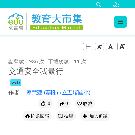
:::
跳到主要內容
:::
點閱數：986 次
下載次數：11 次
交通安全我最行
web
作者：
陳慧蓮
(基隆市立五堵國小)
0
0
收藏
問題回報
檢舉
加入追蹤