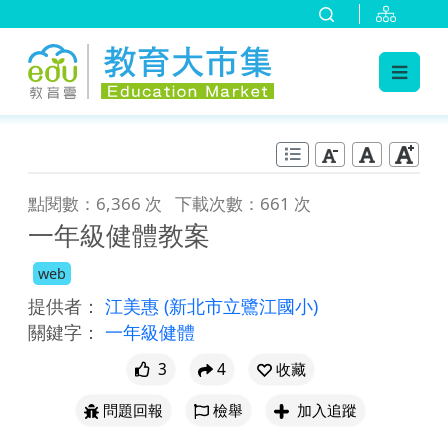
:::
跳到主要內容
:::
點閱數：6,366 次
下載次數：661 次
一年級健體教案
web
提供者：
江美惠
(新北市立鷺江國小)
關鍵字：
一年級健體
3
4
收藏
問題回報
檢舉
加入追蹤