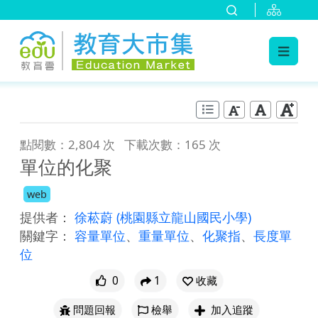
:::
跳到主要內容
:::
點閱數：2,804 次
下載次數：165 次
單位的化聚
web
提供者：
徐菘蔚
(桃園縣立龍山國民小學)
關鍵字：
容量單位
、
重量單位
、
化聚指
、
長度單
位
0
1
收藏
問題回報
檢舉
加入追蹤