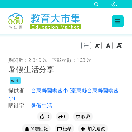
:::
跳到主要內容
:::
點閱數：2,319 次
下載次數：163 次
暑假生活分享
web
提供者：
台東縣蘭嶼國小
(臺東縣台東縣蘭嶼國
小)
關鍵字：
暑假生活
0
0
收藏
問題回報
檢舉
加入追蹤