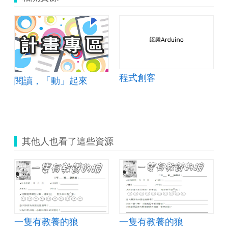
電壓的測量
程式創客
閱讀，「動」起來
其他人也看了這些資源
一隻有教養的狼
一隻有教養的狼