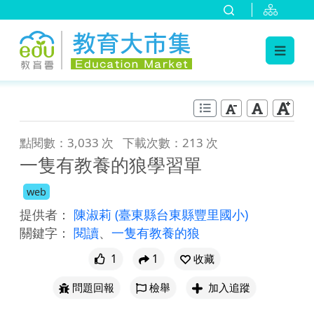
:::
跳到主要內容
:::
點閱數：3,033 次
下載次數：213 次
一隻有教養的狼學習單
web
提供者：
陳淑莉
(臺東縣台東縣豐里國小)
關鍵字：
閱讀
、
一隻有教養的狼
1
1
收藏
問題回報
檢舉
加入追蹤