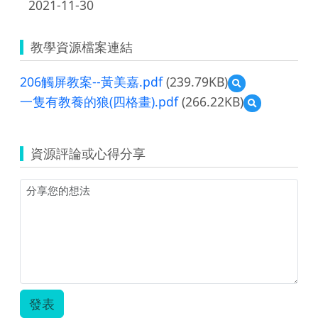
2021-11-30
教學資源檔案連結
206觸屏教案--黃美嘉.pdf
(239.79KB)
預
覽
一隻有教養的狼(四格畫).pdf
(266.22KB)
預
206
覽
觸
一
屏
隻
教
資源評論或心得分享
有
案-
教
-
養
黃
的
美
狼
嘉.pdf
(四
格
畫).pdf
發表