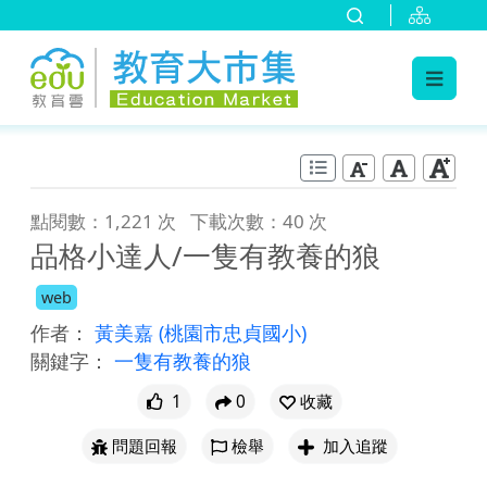
:::
跳到主要內容
:::
點閱數：1,221 次
下載次數：40 次
品格小達人/一隻有教養的狼
web
作者：
黃美嘉
(桃園市忠貞國小)
關鍵字：
一隻有教養的狼
1
0
收藏
問題回報
檢舉
加入追蹤