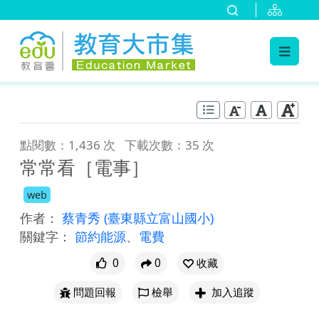
:::
跳到主要內容
:::
點閱數：1,436 次
下載次數：35 次
常常看［電事］
web
作者：
蔡青秀
(臺東縣立富山國小)
關鍵字：
節約能源
、
電費
0
0
收藏
問題回報
檢舉
加入追蹤