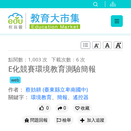
:::
跳到主要內容
:::
點閱數：1,003 次
下載次數：6 次
E化競賽環境教育測驗簡報
web
作者：
蔡効耕
(臺東縣立卑南國中)
關鍵字：
環境教育
、
簡報
、
遙控器
0
0
收藏
問題回報
檢舉
加入追蹤