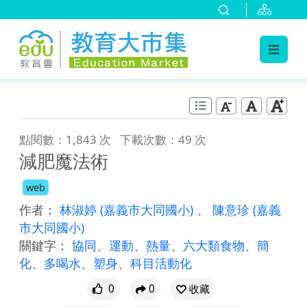
:::
跳到主要內容
:::
點閱數：1,843 次
下載次數：49 次
減肥魔法術
web
作者：
林淑婷
(嘉義市大同國小)
、
陳意珍
(嘉義
市大同國小)
關鍵字：
協同
、
運動
、
熱量
、
六大類食物
、
簡
化
、
多喝水
、
塑身
、
科目活動化
0
0
收藏