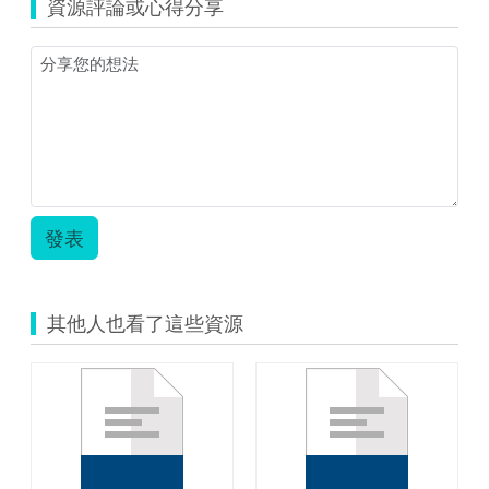
資源評論或心得分享
同
國
小
_
健
康
與
體
育
_
減
發表
肥
魔
法
術.zip
其他人也看了這些資源