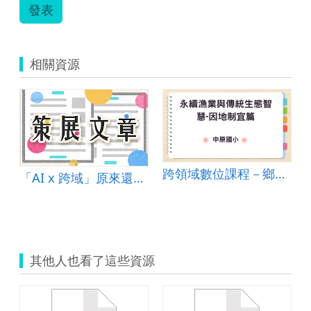
發表
相關資源
跨領域數位課程－鄉親的生活-鄉村的生活特色-永續漁業與傳統生態智慧-因地制宜篇
「AI x 跨域」原來還能這樣玩！
觀光的發展演進與影響
其他人也看了這些資源