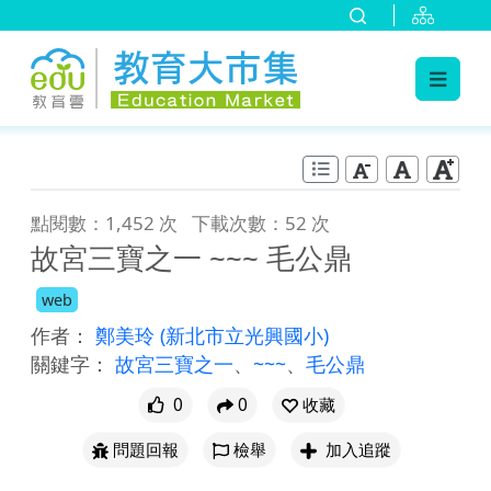
:::
跳到主要內容
:::
點閱數：1,452 次
下載次數：52 次
故宮三寶之一 ~~~ 毛公鼎
web
作者：
鄭美玲
(新北市立光興國小)
關鍵字：
故宮三寶之一
、
~~~
、
毛公鼎
0
0
收藏
問題回報
檢舉
加入追蹤