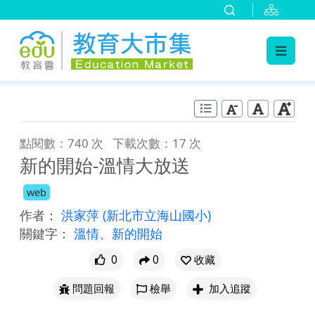
:::
跳到主要內容
:::
點閱數：740 次
下載次數：17 次
新的開始-溫情大放送
web
作者：
洪家萍
(新北市立海山國小)
關鍵字：
溫情
、
新的開始
0
0
收藏
問題回報
檢舉
加入追蹤