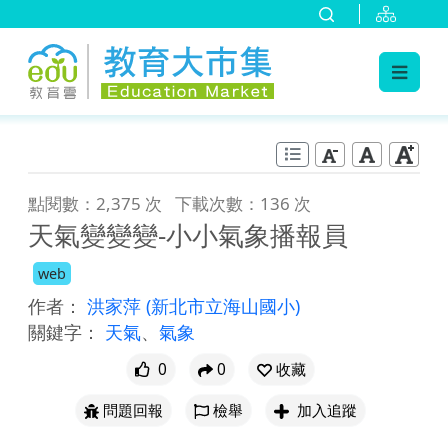
:::
跳到主要內容
:::
點閱數：2,375 次
下載次數：136 次
天氣變變變-小小氣象播報員
web
作者：
洪家萍
(新北市立海山國小)
關鍵字：
天氣
、
氣象
0
0
收藏
問題回報
檢舉
加入追蹤