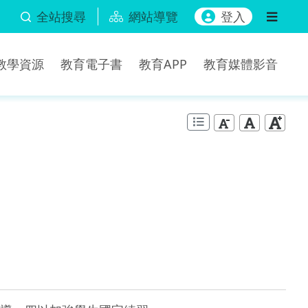
全站搜尋
網站導覽
登入
b教學資源
教育電子書
教育APP
教育媒體影音