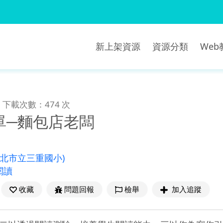
新上架資源
資源分類
We
下載次數：474 次
單─麵包店老闆
新北市立三重國小)
閱讀
收藏
問題回報
檢舉
加入追蹤