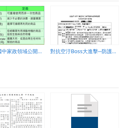
資訊融入國中家政領域公開授課_綠色消費
對抗空汙Boss大進擊─防護有撇步！