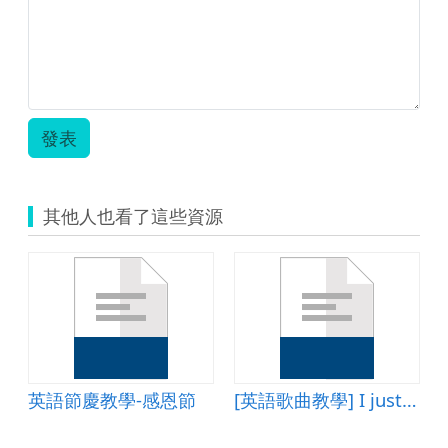
發表
其他人也看了這些資源
ture?
英語節慶教學-感恩節
[英語歌曲教學] I just called to say I love you