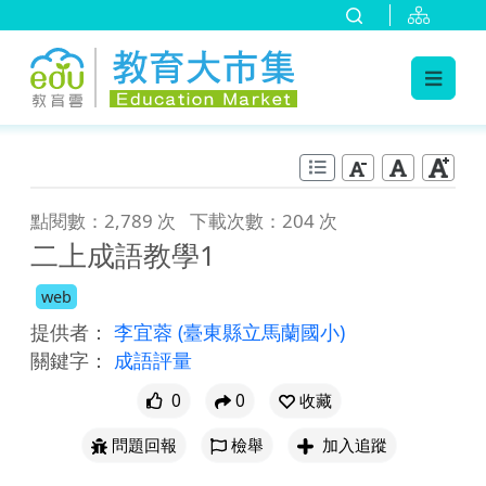
:::
跳到主要內容
:::
點閱數：2,789 次
下載次數：204 次
二上成語教學1
web
提供者：
李宜蓉
(臺東縣立馬蘭國小)
關鍵字：
成語評量
0
0
收藏
問題回報
檢舉
加入追蹤