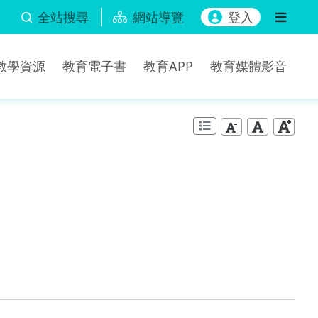
全站搜尋
網站導覽
登入
b教學資源
教育電子書
教育APP
教育媒體影音