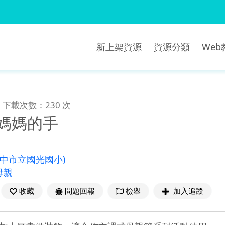
新上架資源
資源分類
We
下載次數：230 次
-媽媽的手
臺中市立國光國小)
母親
收藏
問題回報
檢舉
加入追蹤